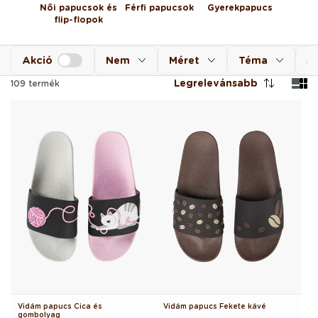
Női papucsok és
Férfi papucsok
Gyerekpapucs
flip-flopok
Akció
Nem
Méret
Téma
Sz
Legrelevánsabb
109
termék
Vidám papucs Cica és
Vidám papucs Fekete kávé
gombolyag