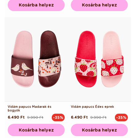
Kosárba helyez
Kosárba helyez
Vidám papucs Madarak és
Vidám papucs Édes eprek
bogyók
6.490 Ft
9.990 Ft
6.490 Ft
9.990 Ft
-35%
-35%
Normál
Akciós
Normál
Akciós
ár
ár
ár
ár
Kosárba helyez
Kosárba helyez