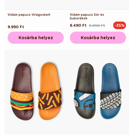
Vidám papucs Virágoskert
Vidám papucs Sör és
buborékok
6.490 Ft
9.990 Ft
-35%
Normál
Akciós
Normál
9.990 Ft
ár
ár
ár
Kosárba helyez
Kosárba helyez