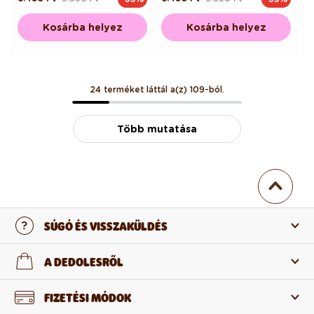
ár
ár
ár
ár
Kosárba helyez
Kosárba helyez
24 terméket láttál a(z) 109-ból.
Több mutatása
SÚGÓ ÉS VISSZAKÜLDÉS
Lépj velünk kapcsolatba
A DEDOLESRŐL
Gyakran ismételt kérdések
Rólunk
FIZETÉSI MÓDOK