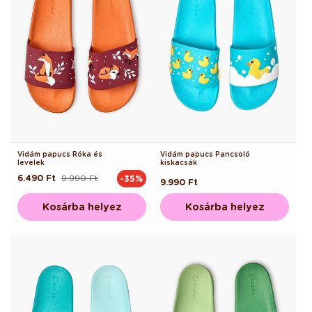
Vidám papucs Róka és
Vidám papucs Pancsoló
levelek
kiskacsák
6.490 Ft
9.990 Ft
-35%
Normál
Akciós
Normál
9.990 Ft
ár
ár
ár
Kosárba helyez
Kosárba helyez