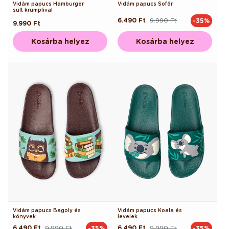
Vidám papucs Hamburger
Vidám papucs Sofőr
sült krumplival
6.490 Ft
9.990 Ft
-35%
Normál
Akciós
Normál
9.990 Ft
ár
ár
ár
Kosárba helyez
Kosárba helyez
Vidám papucs Bagoly és
Vidám papucs Koala és
könyvek
levelek
6.490 Ft
9.990 Ft
6.490 Ft
9.990 Ft
-35%
-35%
Normál
Akciós
Normál
Akciós