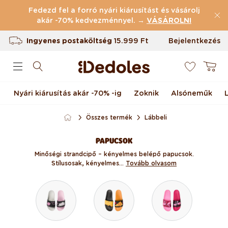
Ugrás a tartalomhoz
Fedezd fel a forró nyári kiárusítást és vásárolj
akár -70% kedvezménnyel. →
(43.839 Értékelések)
VÁSÁROLNI
Ingyenes postaköltség
15.999 Ft
Bejelentkezés
0
Termékvisszaküldés 100 napig
Kosár
Egyedi design nálunk készült
Nyári kiárusítás akár -70% -ig
Zoknik
Alsóneműk
Gyors feladás <48 órán belül
Összes termék
Lábbeli
PAPUCSOK
Minőségi strandcipő – kényelmes belépő papucsok.
Stílusosak, kényelmes...
Tovább olvasom