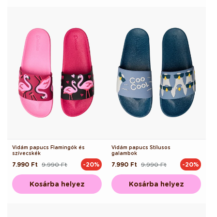
Vidám papucs Flamingók és
Vidám papucs Stílusos
szívecskék
galambok
7.990 Ft
9.990 Ft
7.990 Ft
9.990 Ft
-20%
-20%
Normál
Akciós
Normál
Akciós
ár
ár
ár
ár
Kosárba helyez
Kosárba helyez