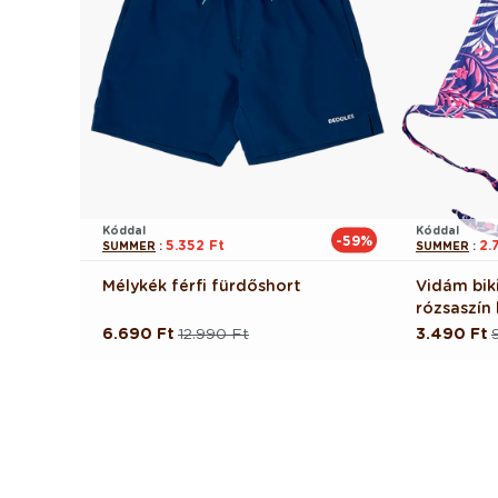
Kóddal
Kóddal
-59%
5.352 Ft
2.
SUMMER
:
SUMMER
:
Mélykék férfi fürdőshort
Vidám biki
rózsaszín 
6.690 Ft
12.990 Ft
3.490 Ft
Normál
Akciós
Normál
Akciós
ár
ár
ár
ár