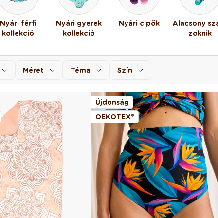
Nyári férfi
Nyári gyerek
Nyári cipők
Alacsony sz
kollekció
kollekció
zoknik
Méret
Téma
Szín
Újdonság
OEKOTEX®