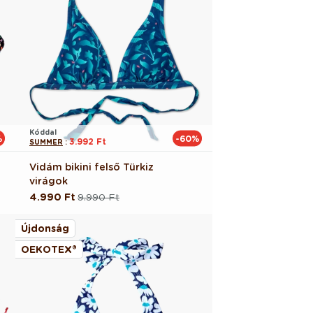
Kóddal
%
-60%
3.992 Ft
SUMMER
:
Vidám bikini felső Türkiz
virágok
4.990 Ft
9.990 Ft
Normál
Akciós
ár
ár
Újdonság
OEKOTEX®