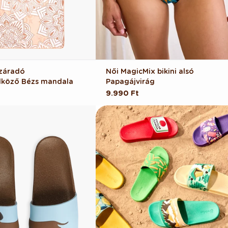
záradó
Női MagicMix bikini alsó
lköző Bézs mandala
Papagájvirág
Normál
9.990 Ft
ár