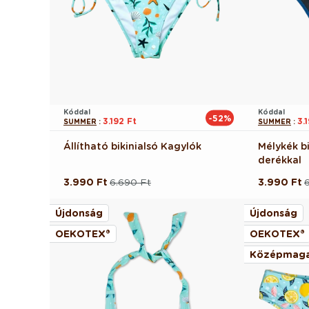
Kóddal
Kóddal
-52%
3.192 Ft
3.
SUMMER
:
SUMMER
:
Állítható bikinialsó Kagylók
Mélykék b
derékkal
3.990 Ft
6.690 Ft
3.990 Ft
Normál
Akciós
Normál
Akciós
ár
ár
ár
ár
Újdonság
Újdonság
OEKOTEX®
OEKOTEX®
Középmaga