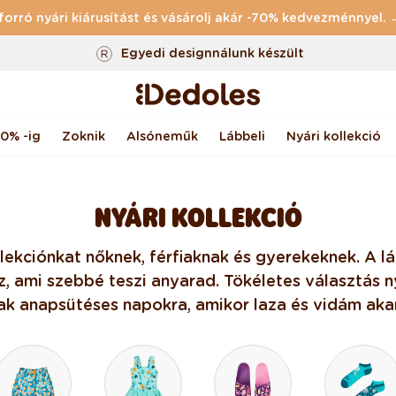
forró nyári kiárusítást és vásárolj akár -70% kedvezménnyel.
Termékvisszaküldés 100 napig
Egyedi design nálunk készült
Gyors feladás <48 órán belül
70% -ig
Zoknik
Alsóneműk
Lábbeli
Nyári kollekció
NYÁRI KOLLEKCIÓ
lekciónkat nőknek, férfiaknak és gyerekeknek. A lá
, ami szebbé teszi a nyarad. Tökéletes választás n
k a napsütéses napokra, amikor laza és vidám akar