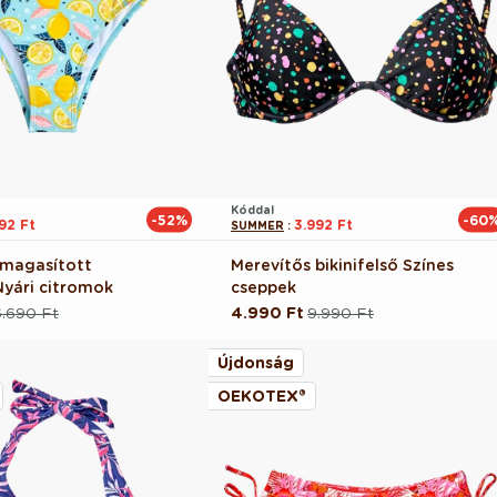
Kóddal
-52%
-60
192 Ft
3.992 Ft
SUMMER
:
ó magasított
Merevítős bikinifelső Színes
Nyári citromok
cseppek
6.690 Ft
4.990 Ft
9.990 Ft
Normál
Akciós
ár
ár
Újdonság
OEKOTEX®