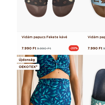
Vidám papucs Fekete kávé
Vidám pap
7.990 Ft
9.990 Ft
7.990 Ft
9
-20%
Normál
Akciós
Normál
Akciós
ár
ár
ár
ár
Újdonság
OEKOTEX®