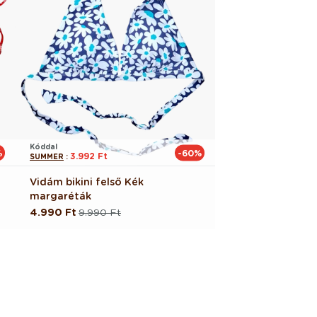
Kóddal
%
-60%
3.992 Ft
SUMMER
:
Vidám bikini felső Kék
margaréták
4.990 Ft
9.990 Ft
Normál
Akciós
ár
ár