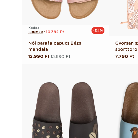
Kóddal
-34%
10.392 Ft
SUMMER
:
Női parafa papucs Bézs
Gyorsan s
mandala
sporttörö
12.990 Ft
15.690 Ft
Normál
7.790 Ft
Normál
Akciós
ár
ár
ár