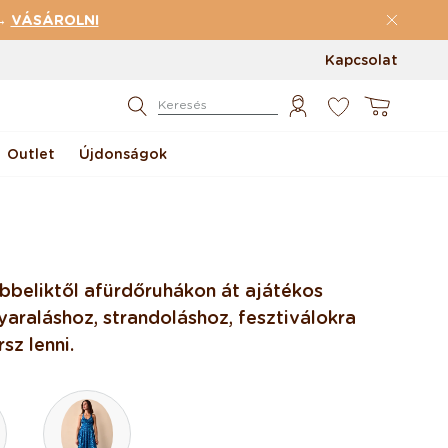
 →
VÁSÁROLNI
Kapcsolat
0
Kosár
Keresés
Outlet
Újdonságok
bbeliktől a fürdőruhákon át a játékos
yaraláshoz, strandoláshoz, fesztiválokra
sz lenni.