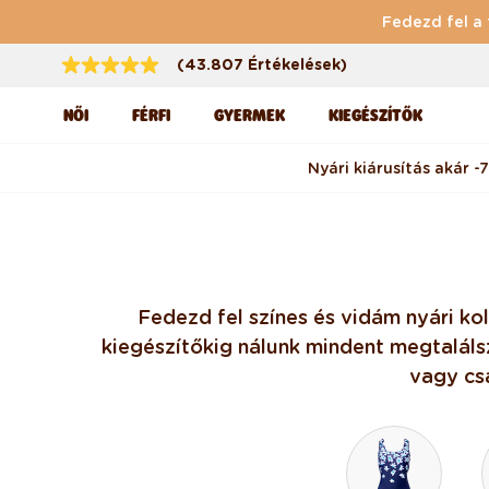
Ugrás a tartalomhoz
Fedezd fel a 
(43.807 Értékelések)
NŐI
FÉRFI
GYERMEK
KIEGÉSZÍTŐK
Nyári kiárusítás akár -
Fedezd fel színes és vidám nyári kol
kiegészítőkig nálunk mindent megtalálsz
vagy csa