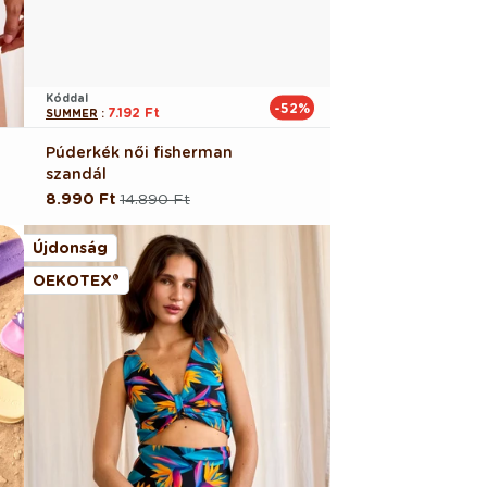
Kóddal
-52%
7.192 Ft
SUMMER
:
Púderkék női fisherman
szandál
8.990 Ft
14.890 Ft
Normál
Akciós
ár
ár
Újdonság
OEKOTEX®