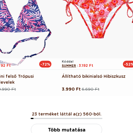
Kóddal
-72%
-52
792 Ft
3.192 Ft
SUMMER
:
ni felső Trópusi
Állítható bikinialsó Hibiszkusz
levelek
9.990 Ft
3.990 Ft
6.690 Ft
Normál
Akciós
ár
ár
23 terméket láttál a(z) 560-ból.
Több mutatása