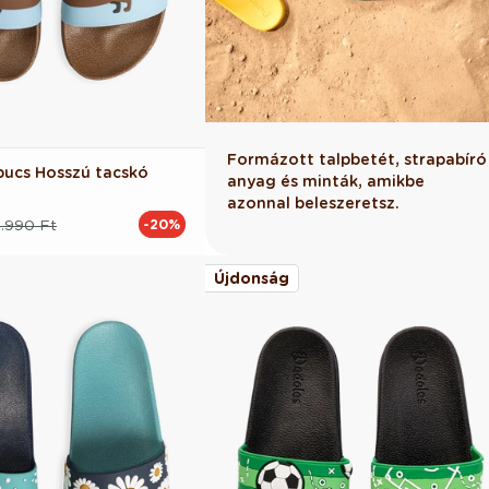
Formázott talpbetét, strapabíró
ucs Hosszú tacskó
anyag és minták, amikbe
azonnal beleszeretsz.
.990 Ft
-20%
Újdonság