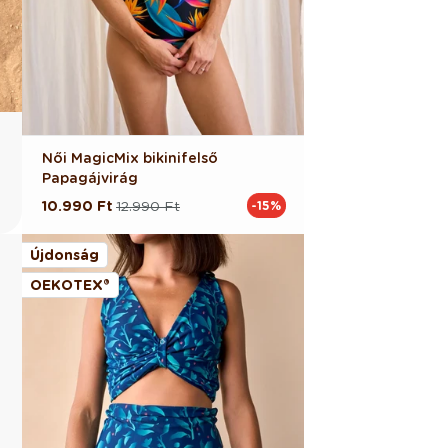
Női MagicMix bikinifelső
Papagájvirág
10.990 Ft
12.990 Ft
-15%
Normál
Akciós
ár
ár
Újdonság
OEKOTEX®