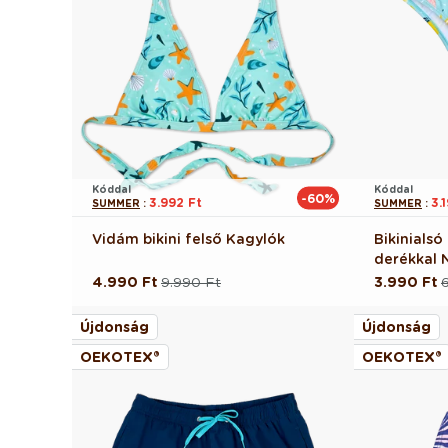
Kóddal
Kóddal
-60%
3.992 Ft
3.
SUMMER
:
SUMMER
:
Vidám bikini felső Kagylók
Bikinials
derékkal 
4.990 Ft
9.990 Ft
3.990 Ft
Normál
Akciós
Normál
Akciós
ár
ár
ár
ár
Újdonság
Újdonság
OEKOTEX®
OEKOTEX®