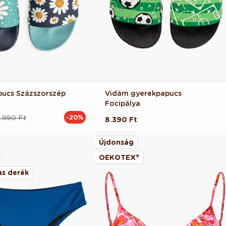
ucs Százszorszép
Vidám gyerekpapucs
Focipálya
.990 Ft
-20%
Normál
8.390 Ft
ár
Újdonság
OEKOTEX®
s derék