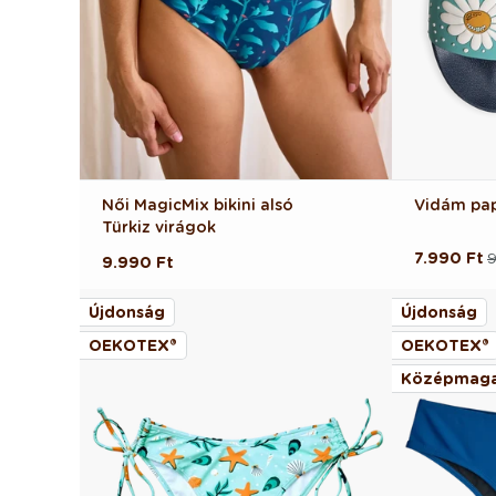
Női MagicMix bikini alsó
Vidám pap
Türkiz virágok
7.990 Ft
9
Normál
Akciós
Normál
9.990 Ft
ár
ár
ár
Újdonság
Újdonság
OEKOTEX®
OEKOTEX®
Középmaga