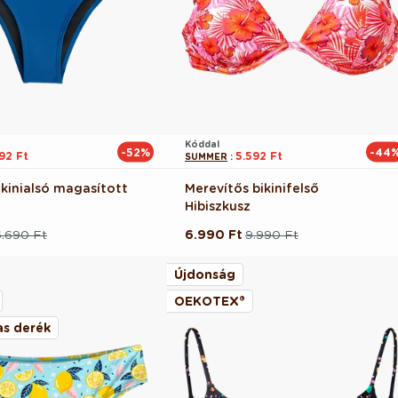
Kóddal
-52%
-44
192 Ft
5.592 Ft
SUMMER
:
ikinialsó magasított
Merevítős bikinifelső
Hibiszkusz
6.690 Ft
6.990 Ft
9.990 Ft
Normál
Akciós
ár
ár
Újdonság
OEKOTEX®
s derék