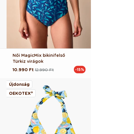
Női MagicMix bikinifelső
Türkiz virágok
10.990 Ft
12.990 Ft
-15%
Normál
Akciós
ár
ár
Újdonság
OEKOTEX®