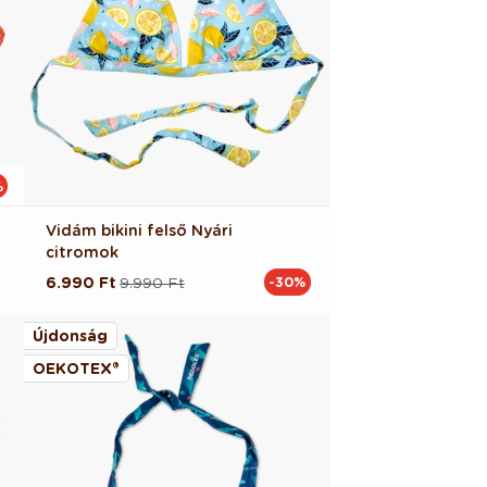
%
Vidám bikini felső Nyári
citromok
6.990 Ft
9.990 Ft
-30%
Normál
Akciós
ár
ár
Újdonság
OEKOTEX®