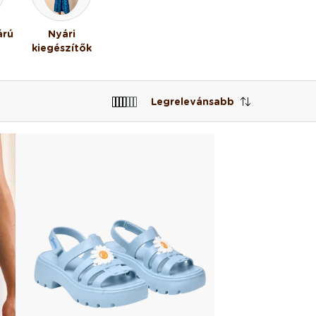
árú
Nyári
kiegészítők
Legrelevánsabb