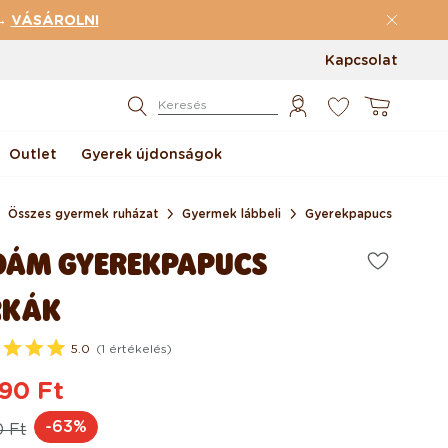
 →
VÁSÁROLNI
Kapcsolat
0
Kosár
Keresés
Outlet
Gyerek újdonságok
Összes gyermek ruházat
Gyermek lábbeli
Gyerekpapucs
DÁM GYEREKPAPUCS
RKÁK
5.0
(1 értékelés)
90 Ft
rmál
ciós
-63%
0 Ft