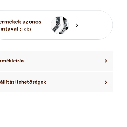
ermékek azonos
intával
(1 db)
rmékleírás
állítási lehetőségek