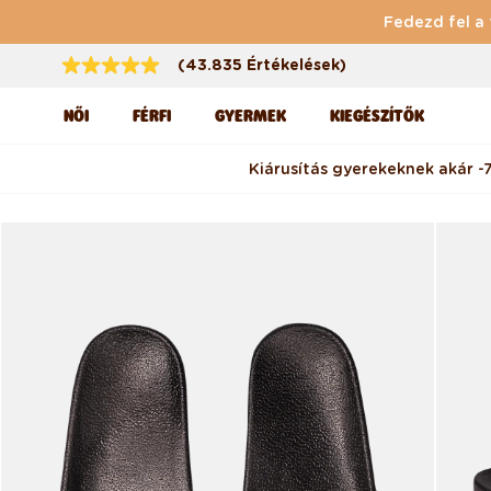
Ugrás a tartalomhoz
Fedezd fel a 
(43.835 Értékelések)
NŐI
FÉRFI
GYERMEK
KIEGÉSZÍTŐK
Kiárusítás gyerekeknek akár -
Kihagyás, és ugrás a
termékadatokra