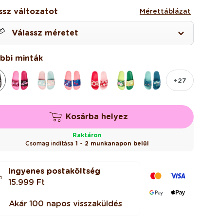
ssz változatot
Mérettáblázat
Válassz méretet
0
bbi minták
+27
2
Kosárba helyez
3
Raktáron
Csomag indítása
1 - 2 munkanapon belül
4
Ingyenes postaköltség
15.999 Ft
Akár 100 napos visszaküldés