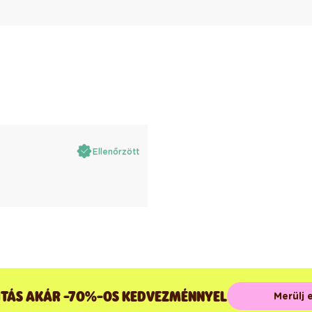
Ellenőrzött
ÍTÁS AKÁR -70%-OS KEDVEZMÉNNYEL
Merülj 