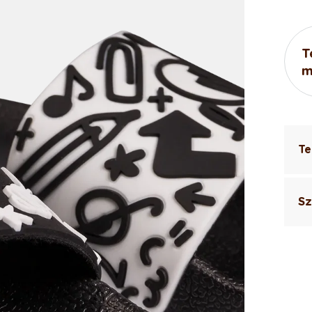
T
m
Te
Sz