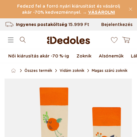
Ugrás a tartalomhoz
Fedezd fel a forró nyári kiárusítást és vásárolj
akár -70% kedvezménnyel. →
(43.839 Értékelések)
VÁSÁROLNI
Ingyenes postaköltség
15.999 Ft
Bejelentkezés
0
Termékvisszaküldés 100 napig
Kosár
Egyedi design nálunk készült
Női kiárusítás akár -70 %-ig
Zoknik
Alsóneműk
Lá
Gyors feladás <48 órán belül
Összes termék
Vidám zoknik
Magas szárú zoknik
Kihagyás, és ugrás a
termékadatokra