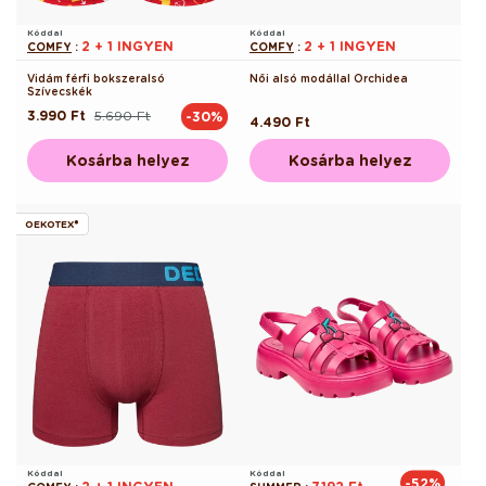
Kóddal
Kóddal
2 + 1 INGYEN
2 + 1 INGYEN
COMFY
:
COMFY
:
Vidám férfi bokszeralsó
Női alsó modállal Orchidea
Szívecskék
3.990 Ft
5.690 Ft
-30%
Normál
Akciós
Normál
4.490 Ft
ár
ár
ár
Kosárba helyez
Kosárba helyez
OEKOTEX®
Kóddal
Kóddal
-52%