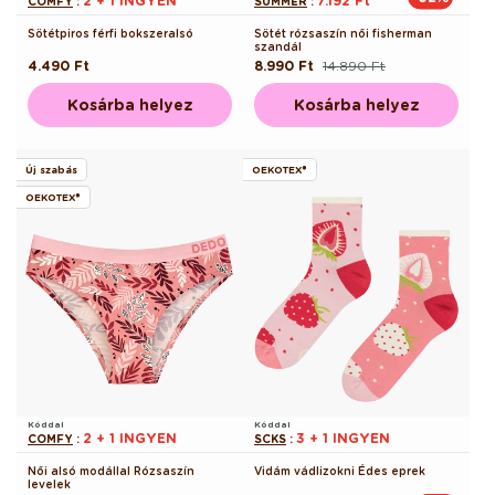
2 + 1 INGYEN
7.192 Ft
COMFY
:
SUMMER
:
Sötétpiros férfi bokszeralsó
Sötét rózsaszín női fisherman
szandál
Normál
4.490 Ft
8.990 Ft
14.890 Ft
Normál
Akciós
ár
ár
ár
Kosárba helyez
Kosárba helyez
Új szabás
OEKOTEX®
OEKOTEX®
Kóddal
Kóddal
2 + 1 INGYEN
3 + 1 INGYEN
COMFY
:
SCKS
:
Női alsó modállal Rózsaszín
Vidám vádlizokni Édes eprek
levelek