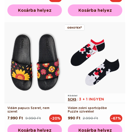
ár
ár
ár
ár
Kosárba helyez
Kosárba helyez
OEKOTEX®
Kóddal
3 + 1 INGYEN
SCKS
:
Vidám papucs Szeret, nem
Vidám zokni sportcipőbe
szeret
Puzzle szívekkel
7.990 Ft
9.990 Ft
990 Ft
2.990 Ft
-20%
-67%
Normál
Akciós
Normál
Akciós
ár
ár
ár
ár
Kosárba helyez
Kosárba helyez