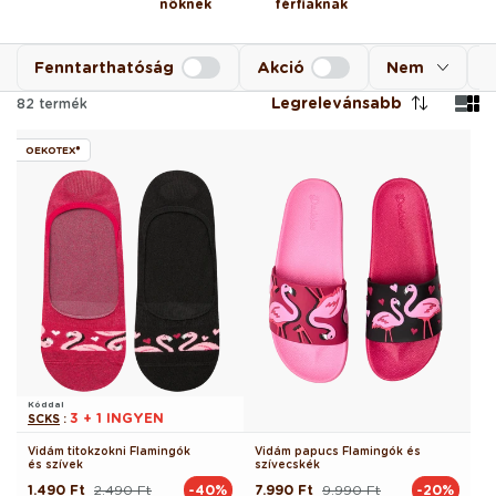
nőknek
férfiaknak
Fenntarthatóság
Akció
Nem
M
Legrelevánsabb
82
termék
OEKOTEX®
Kóddal
3 + 1 INGYEN
SCKS
:
Vidám titokzokni Flamingók
Vidám papucs Flamingók és
és szívek
szívecskék
1.490 Ft
2.490 Ft
7.990 Ft
9.990 Ft
-40%
-20%
Normál
Akciós
Normál
Akciós