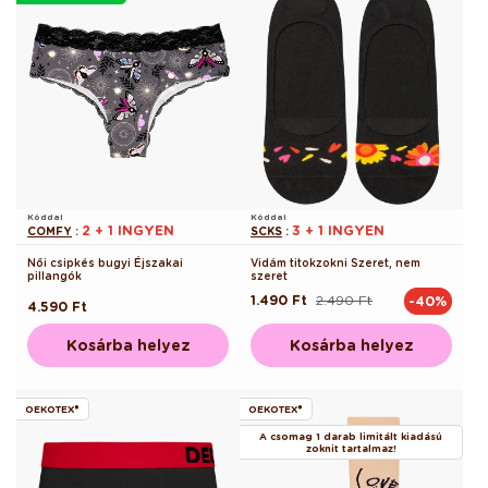
Kóddal
Kóddal
2 + 1 INGYEN
3 + 1 INGYEN
COMFY
:
SCKS
:
Női csipkés bugyi Éjszakai
Vidám titokzokni Szeret, nem
pillangók
szeret
1.490 Ft
2.490 Ft
-40%
Normál
Akciós
Normál
4.590 Ft
ár
ár
ár
Kosárba helyez
Kosárba helyez
OEKOTEX®
OEKOTEX®
A csomag 1 darab limitált kiadású
zoknit tartalmaz!