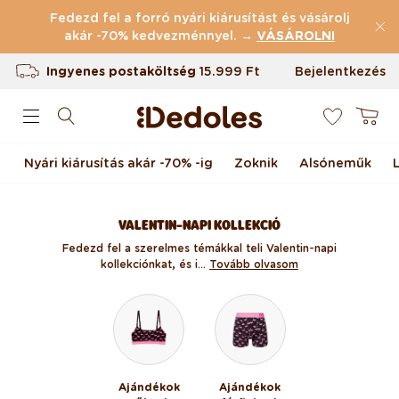
(43.835 Értékelések)
Ugrás a tartalomhoz
Fedezd fel a forró nyári kiárusítást és vásárolj
Ingyenes postaköltség
akár -70% kedvezménnyel. →
15.999 Ft
VÁSÁROLNI
Termékvisszaküldés 100 napig
Bejelentkezés
0
Egyedi design nálunk készült
Kosár
Gyors feladás <48 órán belül
Nyári kiárusítás akár -70% -ig
Zoknik
Alsóneműk
VALENTIN-NAPI KOLLEKCIÓ
Fedezd fel a szerelmes témákkal teli Valentin-napi
kollekciónkat, és i...
Tovább olvasom
Ajándékok
Ajándékok