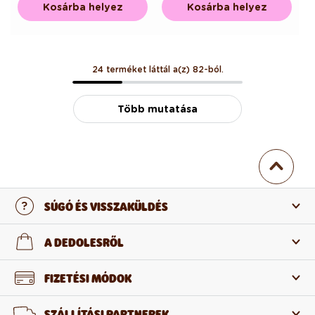
Kosárba helyez
Kosárba helyez
24 terméket láttál a(z) 82-ból.
Több mutatása
SÚGÓ ÉS VISSZAKÜLDÉS
Lépj velünk kapcsolatba
A DEDOLESRŐL
Gyakran ismételt kérdések
Rólunk
FIZETÉSI MÓDOK
Visszaküldés és reklamáció
Termékeinkről
SZÁLLÍTÁSI PARTNEREK