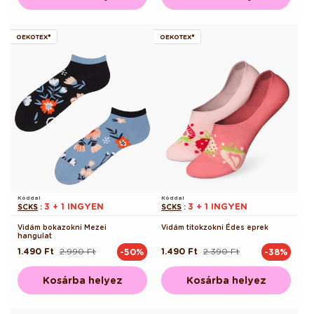
OEKOTEX®
OEKOTEX®
Kóddal
Kóddal
3 + 1 INGYEN
3 + 1 INGYEN
SCKS
:
SCKS
:
Vidám bokazokni Mezei
Vidám titokzokni Édes eprek
hangulat
1.490 Ft
2.990 Ft
1.490 Ft
2.390 Ft
-50%
-38%
Normál
Akciós
Normál
Akciós
ár
ár
ár
ár
Kosárba helyez
Kosárba helyez