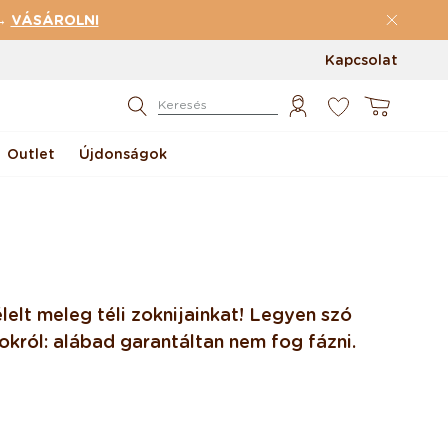
 →
VÁSÁROLNI
Kapcsolat
0
Kosár
Keresés
Outlet
Újdonságok
lelt meleg téli zoknijainkat! Legyen szó
król: a lábad garantáltan nem fog fázni.