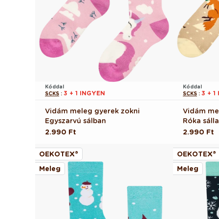
Kóddal
Kóddal
3 + 1 INGYEN
3 + 1
SCKS
:
SCKS
:
Vidám meleg gyerek zokni
Vidám me
Egyszarvú sálban
Róka sálla
Normál
2.990 Ft
Normál
2.990 Ft
ár
ár
OEKOTEX®
OEKOTEX®
Meleg
Meleg