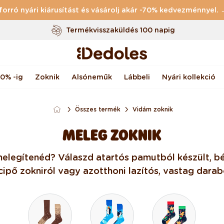
forró nyári kiárusítást és vásárolj akár -70% kedvezménnyel.
Termékvisszaküldés 100 napig
Egyedi design nálunk készült
Gyors feladás <48 órán belül
70% -ig
Zoknik
Alsóneműk
Lábbeli
Nyári kollekció
Összes termék
Vidám zoknik
MELEG ZOKNIK
melegítenéd? Válaszd a tartós pamutból készült, bé
ipő zokniról vagy az otthoni lazítós, vastag darabo