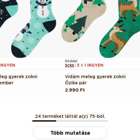
Kóddal
 INGYEN
3 + 1 INGYEN
SCKS
:
eg gyerek zokni
Vidám meleg gyerek zokni
ember
Őzike pár
Normál
2.990 Ft
ár
24 terméket láttál a(z) 75-ból.
Több mutatása