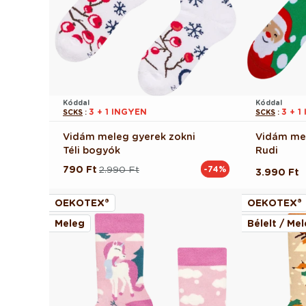
Kóddal
Kóddal
3 + 1 INGYEN
3 + 1
SCKS
:
SCKS
:
Vidám meleg gyerek zokni
Vidám mel
Téli bogyók
Rudi
790 Ft
2.990 Ft
-74%
Normál
Akciós
Normál
3.990 Ft
ár
ár
ár
OEKOTEX®
OEKOTEX®
Meleg
Bélelt / Me