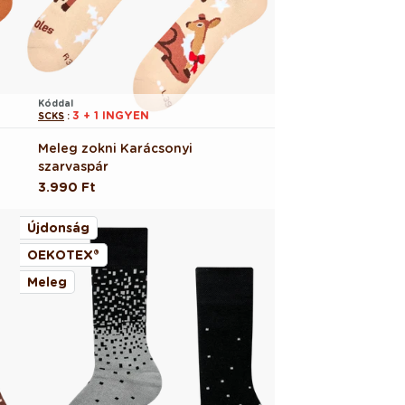
Kóddal
3 + 1 INGYEN
SCKS
:
Meleg zokni Karácsonyi
szarvaspár
Normál
3.990 Ft
ár
Újdonság
OEKOTEX®
Meleg