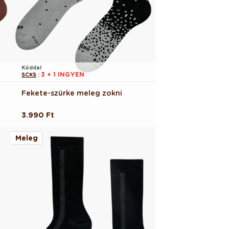
Kóddal
3 + 1 INGYEN
SCKS
:
Fekete-szürke meleg zokni
Normál
3.990 Ft
ár
Meleg