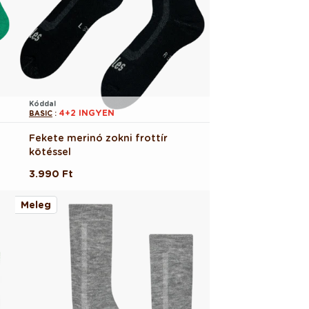
Kóddal
4+2 INGYEN
BASIC
:
Fekete merinó zokni frottír
kötéssel
Normál
3.990 Ft
ár
Meleg