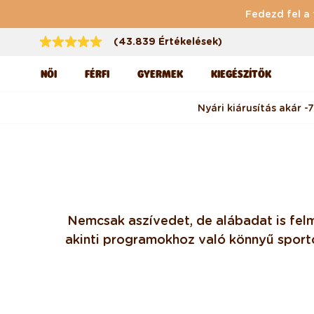
Ugrás a tartalomhoz
Fedezd fel a 
(43.839 Értékelések)
NŐI
FÉRFI
GYERMEK
KIEGÉSZÍTŐK
Nyári kiárusítás akár -
Nemcsak a szívedet, de a lábadat is fel
a kinti programokhoz való könnyű sportc