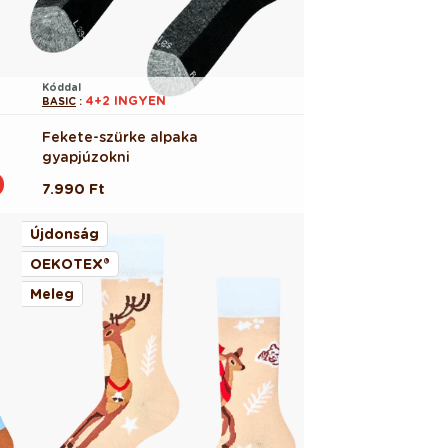
Kóddal
4+2 INGYEN
BASIC
:
Fekete-szürke alpaka
gyapjúzokni
Normál
7.990 Ft
ár
Újdonság
OEKOTEX®
Meleg