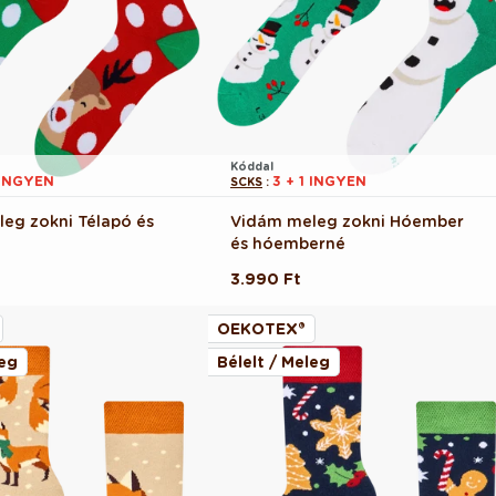
Kóddal
 INGYEN
3 + 1 INGYEN
SCKS
:
eg zokni Télapó és
Vidám meleg zokni Hóember
és hóemberné
Normál
3.990 Ft
ár
OEKOTEX®
leg
Bélelt / Meleg