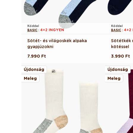
Kóddal
Kóddal
4+2 INGYEN
4+2
BASIC
:
BASIC
:
Sötét- és világoskék alpaka
Sötétkék 
gyapjúzokni
kötéssel
Normál
7.990 Ft
Normál
3.990 Ft
ár
ár
Újdonság
Újdonság
Meleg
Meleg