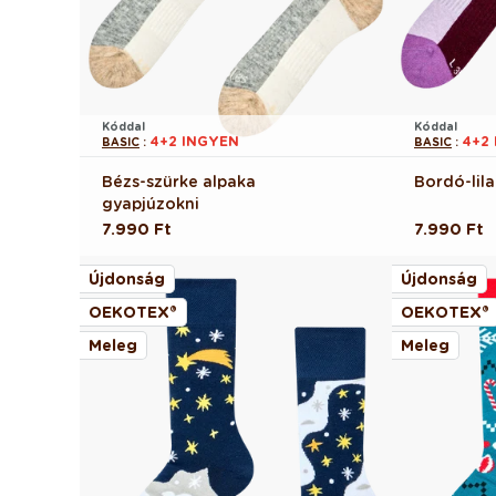
Kóddal
Kóddal
4+2 INGYEN
4+2
BASIC
:
BASIC
:
Bézs-szürke alpaka
Bordó-lil
gyapjúzokni
Normál
7.990 Ft
Normál
7.990 Ft
ár
ár
Újdonság
Újdonság
OEKOTEX®
OEKOTEX®
Meleg
Meleg