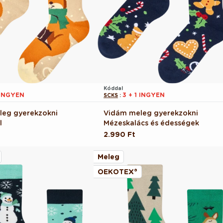
Kóddal
 INGYEN
3 + 1 INGYEN
SCKS
:
leg gyerekzokni
Vidám meleg gyerekzokni
l
Mézeskalács és édességek
Normál
2.990 Ft
ár
Meleg
OEKOTEX®