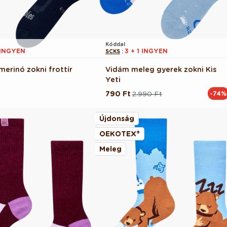
Kóddal
 INGYEN
3 + 1 INGYEN
SCKS
:
merinó zokni frottír
Vidám meleg gyerek zokni Kis
Yeti
790 Ft
2.990 Ft
-74%
Normál
Akciós
ár
ár
Újdonság
OEKOTEX®
Meleg