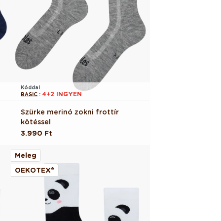
Kóddal
4+2 INGYEN
BASIC
:
Szürke merinó zokni frottír
kötéssel
Normál
3.990 Ft
ár
Meleg
OEKOTEX®