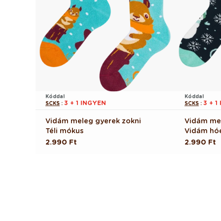
Kóddal
Kóddal
3 + 1 INGYEN
3 + 1
SCKS
:
SCKS
:
Vidám meleg gyerek zokni
Vidám mel
Téli mókus
Vidám hó
Normál
2.990 Ft
Normál
2.990 Ft
ár
ár