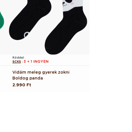
Kóddal
3 + 1 INGYEN
SCKS
:
Vidám meleg gyerek zokni
Boldog panda
Normál
2.990 Ft
ár