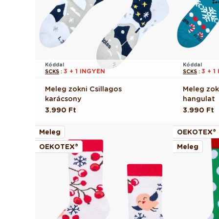
Kóddal
Kóddal
3 + 1 INGYEN
3 + 1
SCKS
:
SCKS
:
Meleg zokni Csillagos
Meleg zok
karácsony
hangulat
Normál
3.990 Ft
Normál
3.990 Ft
ár
ár
Meleg
OEKOTEX®
OEKOTEX®
Meleg