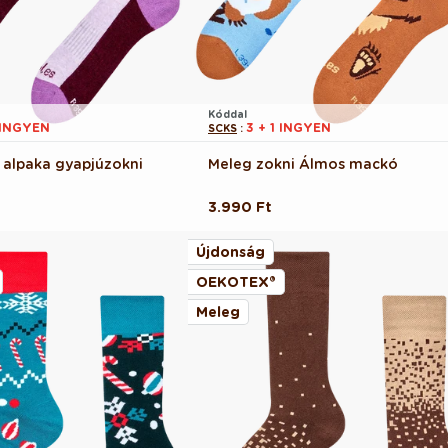
Kóddal
 INGYEN
3 + 1 INGYEN
SCKS
:
a alpaka gyapjúzokni
Meleg zokni Álmos mackó
Normál
3.990 Ft
ár
Újdonság
OEKOTEX®
Meleg