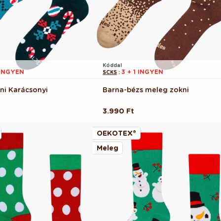
Kóddal
 INGYEN
3 + 1 INGYEN
SCKS
:
ni Karácsonyi
Barna-bézs meleg zokni
Normál
3.990 Ft
ár
OEKOTEX®
Meleg