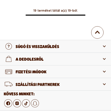
19 terméket láttál a(z) 19-ból.
SÚGÓ ÉS VISSZAKÜLDÉS
Lépj velünk kapcsolatba
A DEDOLESRŐL
Gyakran ismételt kérdések
Rólunk
FIZETÉSI MÓDOK
Visszaküldés és reklamáció
Termékeinkről
SZÁLLÍTÁSI PARTNEREK
Elállás a szerződéstől
Nagykereskedelem
KÖVESS MINKET: