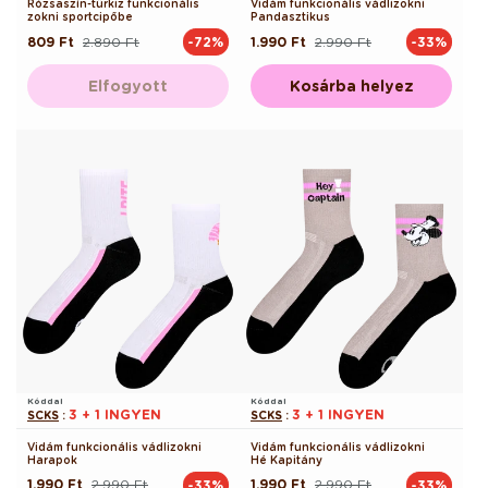
Rózsaszín-türkiz funkcionális
Vidám funkcionális vádlizokni
zokni sportcipőbe
Pandasztikus
809 Ft
2.890 Ft
1.990 Ft
2.990 Ft
-72%
-33%
Normál
Akciós
Normál
Akciós
ár
ár
ár
ár
Elfogyott
Kosárba helyez
Kóddal
Kóddal
3 + 1 INGYEN
3 + 1 INGYEN
SCKS
:
SCKS
:
Vidám funkcionális vádlizokni
Vidám funkcionális vádlizokni
Harapok
Hé Kapitány
1.990 Ft
2.990 Ft
1.990 Ft
2.990 Ft
-33%
-33%
Normál
Akciós
Normál
Akciós