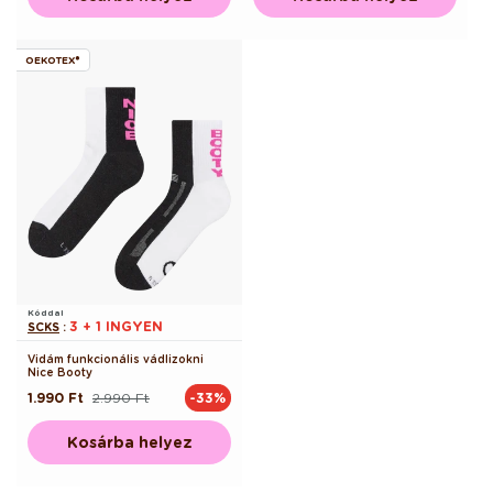
OEKOTEX®
Kóddal
3 + 1 INGYEN
SCKS
:
Vidám funkcionális vádlizokni
Nice Booty
1.990 Ft
2.990 Ft
-33%
Normál
Akciós
ár
ár
Kosárba helyez