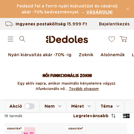
(43.835 Értékelések)
Ugrás a tartalomhoz
Fedezd fel a forró nyári kiárusítást és vásárolj
Ingyenes postaköltség
akár -70% kedvezménnyel. →
15.999 Ft
VÁSÁROLNI
Termékvisszaküldés 100 napig
Bejelentkezés
0
Egyedi design nálunk készült
Kosár
Gyors feladás <48 órán belül
Nyári kiárusítás akár -70% -ig
Zoknik
Alsóneműk
NŐI FUNKCIONÁLIS ZOKNI
Egy aktív napra, amikor maximális kényelemre vágysz.
A funkcionális nő...
Tovább olvasom
Akció
Nem
Méret
Téma
Sz
Legrelevánsabb
19
termék
OEKOTEX®
OEKOTEX®