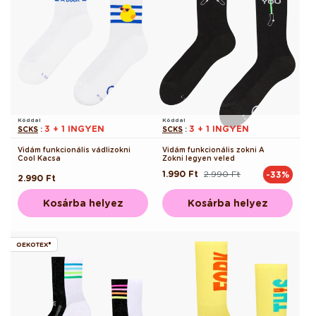
Kóddal
Kóddal
3 + 1 INGYEN
3 + 1 INGYEN
SCKS
:
SCKS
:
Vidám funkcionális vádlizokni
Vidám funkcionális zokni A
Cool Kacsa
Zokni legyen veled
1.990 Ft
2.990 Ft
-33%
Normál
Akciós
Normál
2.990 Ft
ár
ár
ár
Kosárba helyez
Kosárba helyez
OEKOTEX®