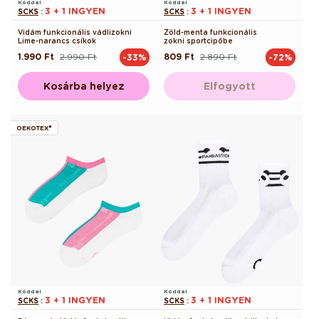
Kóddal
Kóddal
3 + 1 INGYEN
3 + 1 INGYEN
SCKS
:
SCKS
:
Vidám funkcionális vádlizokni
Zöld-menta funkcionális
Lime-narancs csíkok
zokni sportcipőbe
1.990 Ft
2.990 Ft
809 Ft
2.890 Ft
-33%
-72%
Normál
Akciós
Normál
Akciós
ár
ár
ár
ár
Kosárba helyez
Elfogyott
OEKOTEX®
Kóddal
Kóddal
3 + 1 INGYEN
3 + 1 INGYEN
SCKS
:
SCKS
: