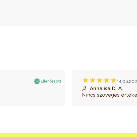
14.05.20
Ellenőrzött
Annalisa D. A.
Nincs szöveges értéke