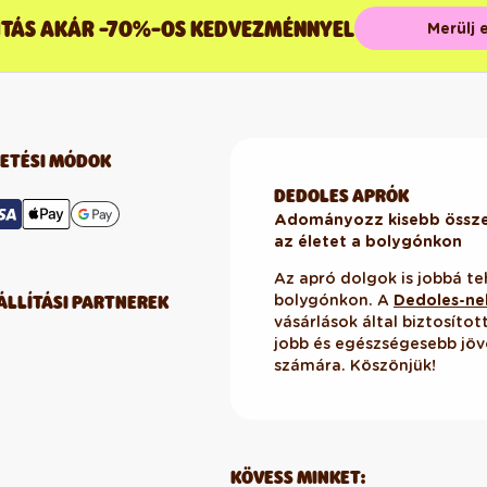
ÍTÁS AKÁR -70%-OS KEDVEZMÉNNYEL
Merülj 
ZETÉSI MÓDOK
DEDOLES APRÓK
Adományozz kisebb összeg
az életet a bolygónkon
Az apró dolgok is jobbá te
ÁLLÍTÁSI PARTNEREK
bolygónkon. A
Dedoles-ne
vásárlások által biztosíto
jobb és egészségesebb jöv
számára. Köszönjük!
KÖVESS MINKET: