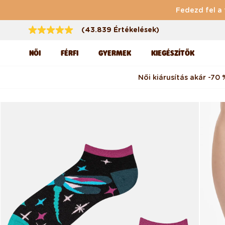
Ugrás a tartalomhoz
Fedezd fel a 
(43.839 Értékelések)
NŐI
FÉRFI
GYERMEK
KIEGÉSZÍTŐK
Női kiárusítás akár -70 
Kihagyás, és ugrás a
termékadatokra