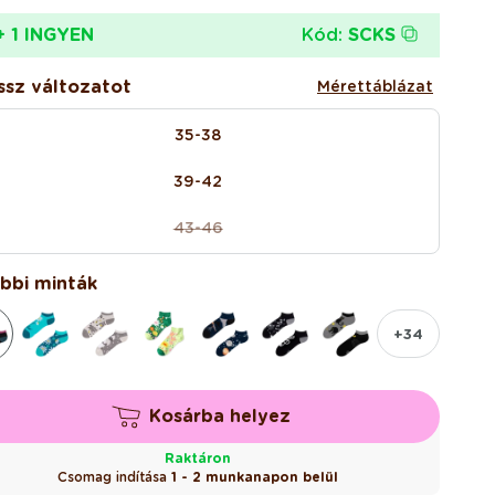
Kód:
SCKS
+ 1 INGYEN
ssz változatot
Mérettáblázat
35-38
39-42
43-46
A
változat
elfogyott
bbi minták
vagy
nincs
+34
készleten
Kosárba helyez
Raktáron
Csomag indítása
1 - 2 munkanapon belül