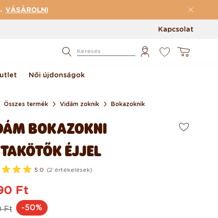
 →
VÁSÁROLNI
Kapcsolat
0
Kosár
Keresés
utlet
Női újdonságok
Összes termék
Vidám zoknik
Bokazoknik
DÁM BOKAZOKNI
ITAKÖTŐK ÉJJEL
5.0
(2 értékelések)
90 Ft
rmál
ciós
-50%
0 Ft