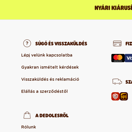
NYÁRI KIÁRUS
SÚGÓ ÉS VISSZAKÜLDÉS
FI
Lépj velünk kapcsolatba
Gyakran ismételt kérdések
Visszaküldés és reklamáció
SZ
Elállás a szerződéstől
A DEDOLESRŐL
Rólunk