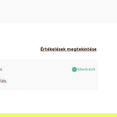
Értékelések megtekintése
26
Ellenőrzött
lés.