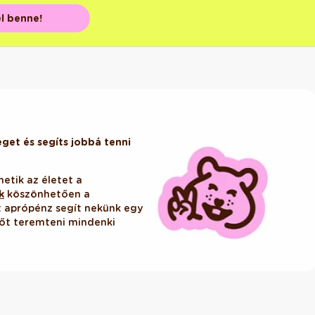
el benne!
et és segíts jobbá tenni
hetik az életet a
k
köszönhetően a
tt aprópénz segít nekünk egy
őt teremteni mindenki