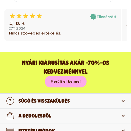
Ellenőrzött
D. H.
27.11.2024
30
Nincs szöveges értékelés.
Ni
NYÁRI KIÁRUSÍTÁS AKÁR -70%-OS
KEDVEZMÉNNYEL
Merülj el benne!
SÚGÓ ÉS VISSZAKÜLDÉS
Lépj velünk kapcsolatba
A DEDOLESRŐL
Gyakran ismételt kérdések
Rólunk
FIZETÉSI MÓDOK