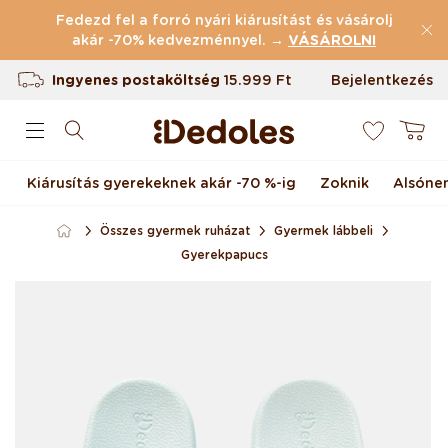
Ugrás a tartalomhoz
Fedezd fel a forró nyári kiárusítást és vásárolj
akár -70% kedvezménnyel. →
(43.839 Értékelések)
VÁSÁROLNI
Ingyenes postaköltség
15.999 Ft
Bejelentkezés
0
Termékvisszaküldés 100 napig
Kosár
Egyedi design nálunk készült
Kiárusítás gyerekeknek akár -70 %-ig
Zoknik
Alsóne
Gyors feladás <48 órán belül
Összes gyermek ruházat
Gyermek lábbeli
Gyerekpapucs
Kihagyás, és ugrás a
termékadatokra