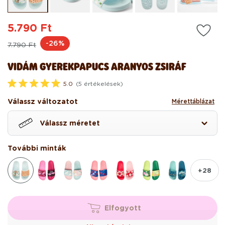
modális
mo
párbeszédpanelen
pá
5.790 Ft
Normál
Akciós
-26%
7.790 Ft
ár
ár
VIDÁM GYEREKPAPUCS ARANYOS ZSIRÁF
5.0
(5 értékelések)
5
.
Válassz változatot
Mérettáblázat
0
c
s
Válassz méretet
i
l
l
a
További minták
g
5
-
+28
b
ő
l
Elfogyott