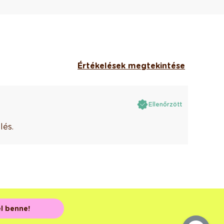
Értékelések megtekintése
Ellenőrzött
lés.
el benne!