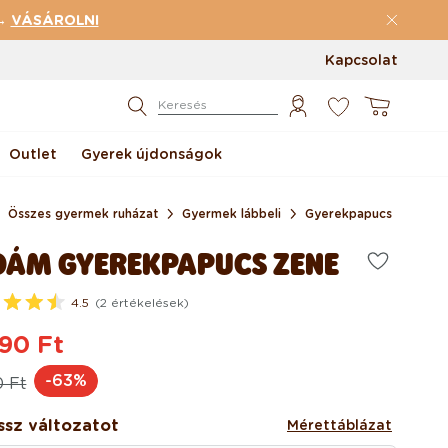
 →
VÁSÁROLNI
Kapcsolat
0
Kosár
Keresés
Outlet
Gyerek újdonságok
Összes gyermek ruházat
Gyermek lábbeli
Gyerekpapucs
DÁM GYEREKPAPUCS ZENE
4.5
(2 értékelések)
90 Ft
rmál
ciós
-63%
0 Ft
ssz változatot
Mérettáblázat