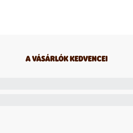
l
ása
édpanelen
A VÁSÁRLÓK KEDVENCEI