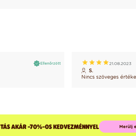
21.08.2023
Ellenőrzött
S.
Nincs szöveges értéke
ÍTÁS AKÁR -70%-OS KEDVEZMÉNNYEL
Merülj 