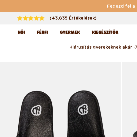
Ugrás a tartalomhoz
Fedezd fel a 
(43.835 Értékelések)
NŐI
FÉRFI
GYERMEK
KIEGÉSZÍTŐK
Kiárusítás gyerekeknek akár -
Kihagyás, és ugrás a
termékadatokra