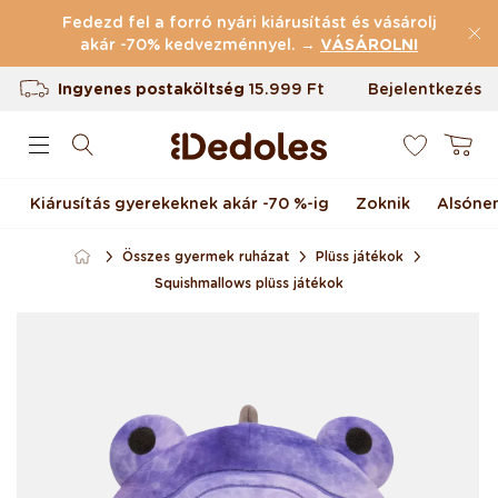
Ugrás a tartalomhoz
Fedezd fel a forró nyári kiárusítást és vásárolj
akár -70% kedvezménnyel. →
(43.807 Értékelések)
VÁSÁROLNI
Ingyenes postaköltség
15.999 Ft
Bejelentkezés
0
Termékvisszaküldés 100 napig
Kosár
Egyedi design nálunk készült
Kiárusítás gyerekeknek akár -70 %-ig
Zoknik
Alsóne
Gyors feladás <48 órán belül
Összes gyermek ruházat
Plüss játékok
Squishmallows plüss játékok
Kihagyás, és ugrás a
termékadatokra